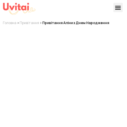
Версії 
Готові
Головна
>
Привітання
>
Привітання Аліни з Днем Народження