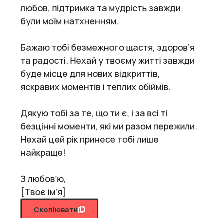
любов, підтримка та мудрість завжди
були моїм натхненням.
Бажаю тобі безмежного щастя, здоров’я
та радості. Нехай у твоєму житті завжди
буде місце для нових відкриттів,
яскравих моментів і теплих обіймів.
Дякую тобі за те, що ти є, і за всі ті
безцінні моменти, які ми разом пережили.
Нехай цей рік принесе тобі лише
найкраще!
З любов’ю,
[Твоє ім’я]
Скопіювати