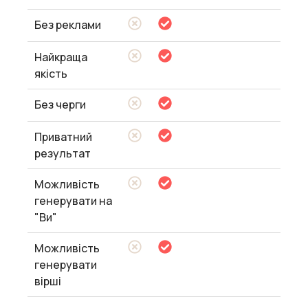
Без реклами
Найкраща
якість
Без черги
Приватний
результат
Можливість
генерувати на
"Ви"
Можливість
генерувати
вірші