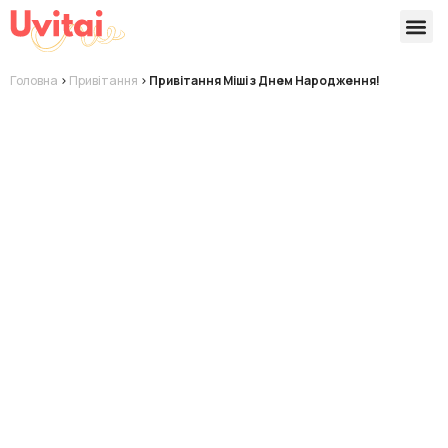
Версії 
Готові
Головна
>
Привітання
>
Привітання Міші з Днем Народження!