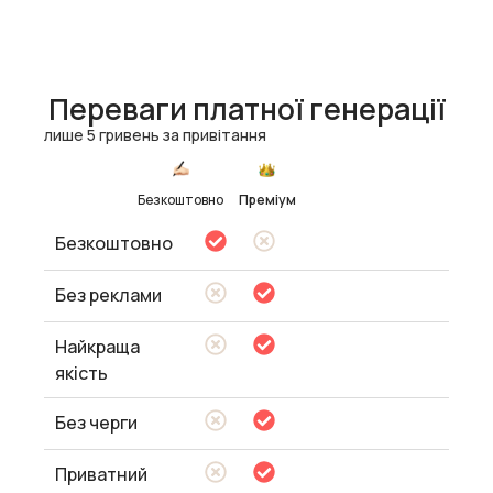
Переваги платної генерації
лише 5 гривень за привітання
Безкоштовно
Преміум
Безкоштовно
Без реклами
Найкраща
якість
Без черги
Приватний