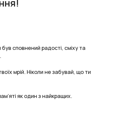
ння!
 був сповнений радості, сміху та
.
воїх мрій. Ніколи не забувай, що ти
пам’яті як один з найкращих.