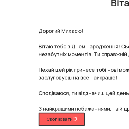
Віт
Дорогий Михасю!
Вітаю тебе з Днем народження! Сьог
незабутніх моментів. Ти справжній др
Нехай цей рік принесе тобі нові мо
заслуговуєш на все найкраще!
Сподіваюся, ти відзначиш цей день 
З найкращими побажаннями, твій др
Скопіювати