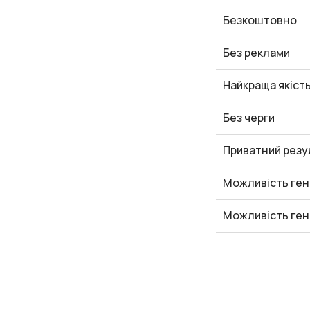
Безкоштовно
Без реклами
Найкраща якіст
Без черги
Приватний резу
Можливість ген
Можливість ген