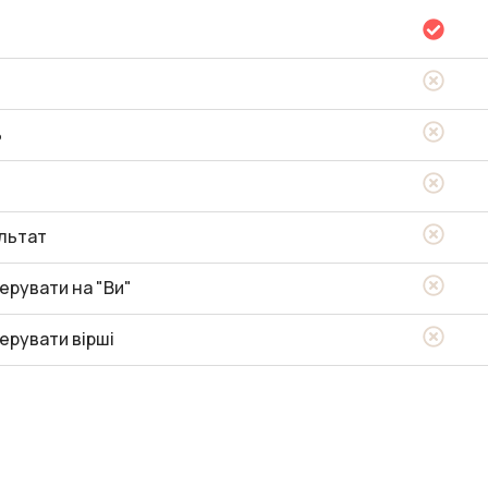
ь
льтат
ерувати на "Ви"
ерувати вірші