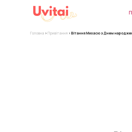
П
Головна
>
Привітання
>
Вітання Михасю з Днем народже