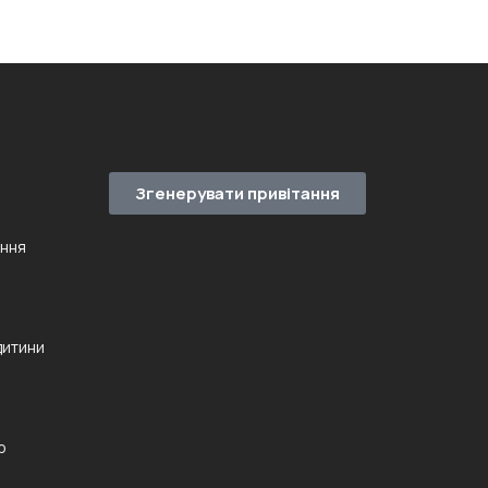
Згенерувати привітання
ення
дитини
ю