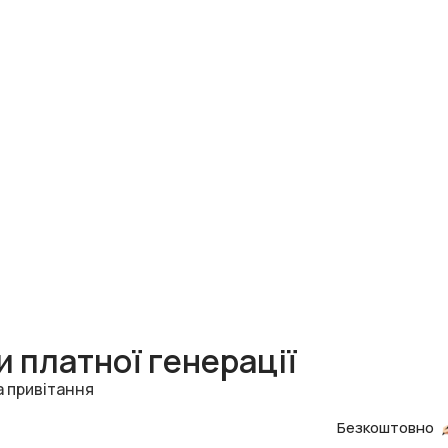
 платної генерації
а привітання
Безкоштовно