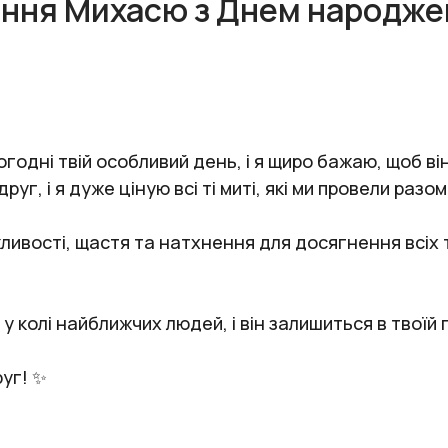
ання Михасю з Днем народже
одні твій особливий день, і я щиро бажаю, щоб він
уг, і я дуже ціную всі ті миті, які ми провели разом
жливості, щастя та натхнення для досягнення всіх т
у колі найближчих людей, і він залишиться в твоїй 
уг! ✨