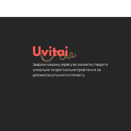
Завдяки нашому сервісу ви зможете створити
унікальне та оригінальне привітання за
допомогою штучного інтелекту.