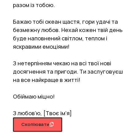
разом із тобою.
Бажаю тобі океан щастя, гори удачі та
безмежну любов. Нехай кожен твій день
буде наповнений світлом, теплом і
яскравими емоціями!
З нетерпінням чекаю на всі твої нові
досягнення та пригоди. Ти заслуговуєш
на все найкраще в житті!
Обіймаю міцно!
З любов’ю, [Твоє ім’я]
Скопіювати