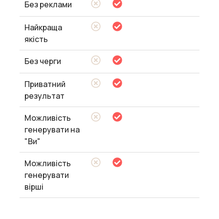
Без реклами
Найкраща
якість
Без черги
Приватний
результат
Можливість
генерувати на
"Ви"
Можливість
генерувати
вірші