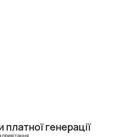
 платної генерації
а привітання