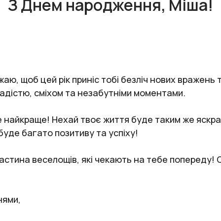
З Днем народження, Міша!
аю, щоб цей рік приніс тобі безліч нових вражень
адістю, сміхом та незабутніми моментами.
 найкраще! Нехай твоє життя буде таким же яскравим
 буде багато позитиву та успіху!
частина веселощів, які чекають на тебе попереду! 
!
нями,