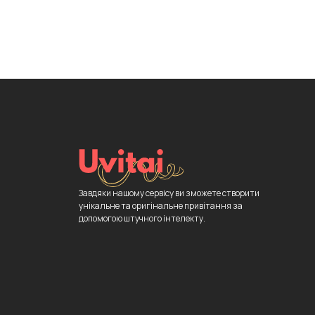
Завдяки нашому сервісу ви зможете створити
унікальне та оригінальне привітання за
допомогою штучного інтелекту.