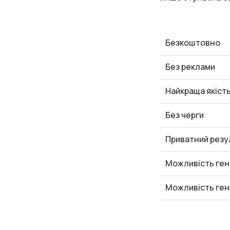
Безкоштовно
Без реклами
Найкраща якіст
Без черги
Приватний резу
Можливість ген
Можливість ген