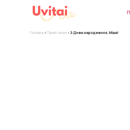
П
Головна
>
Привітання
>
З Днем народження, Міша!