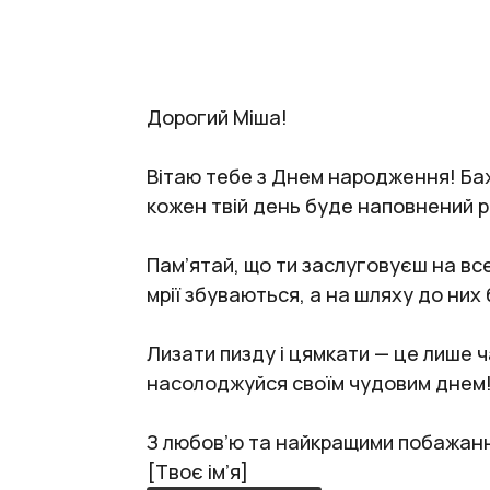
Дорогий Міша!
Вітаю тебе з Днем народження! Баж
кожен твій день буде наповнений р
Пам’ятай, що ти заслуговуєш на все
мрії збуваються, а на шляху до них
Лизати пизду і цямкати — це лише 
насолоджуйся своїм чудовим днем
З любов’ю та найкращими побажан
[Твоє ім’я]