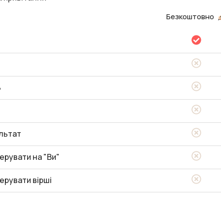
Безкоштовно
ь
льтат
ерувати на "Ви"
ерувати вірші