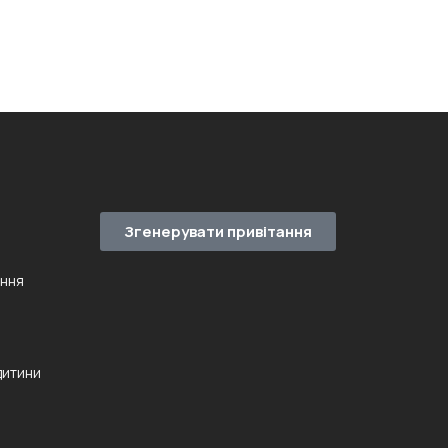
Згенерувати привітання
ення
дитини