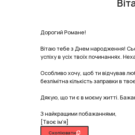
Віт
Дорогий Романе!
Вітаю тебе з Днем народження! Сьо
успіху в усіх твоїх починаннях. Не
Особливо хочу, щоб ти відчував лю
безлімітна кількість заправки в тв
Дякую, що ти є в моєму житті. Баж
З найкращими побажаннями,
[Твоє ім’я]
Скопіювати