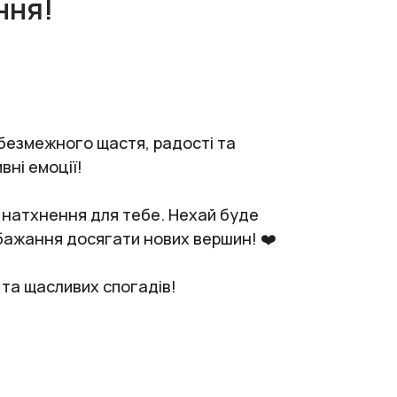
ння!
 безмежного щастя, радості та
вні емоції!
а натхнення для тебе. Нехай буде
а бажання досягати нових вершин! ❤️
 та щасливих спогадів!