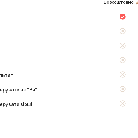
Безкоштовно
ь
льтат
ерувати на "Ви"
ерувати вірші