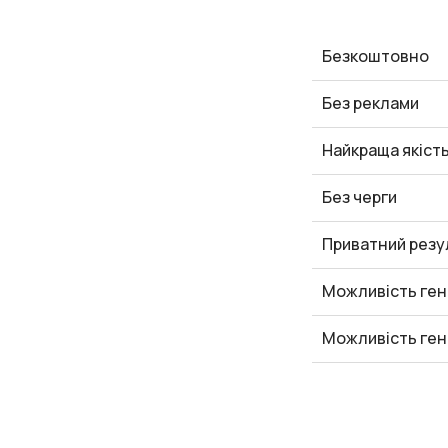
Безкоштовно
Без реклами
Найкраща якіст
Без черги
Приватний резу
Можливість ген
Можливість ген