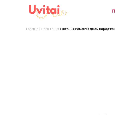
П
Головна
>
Привітання
>
Вітання Роману з Днем народже