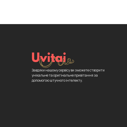
Завдяки нашому сервісу ви зможете створити
унікальне та оригінальне привітання за
допомогою штучного інтелекту.