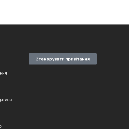
Згенерувати привітання
ення
дитини
ю