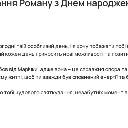
ання Роману з Днем народже
годні твій особливий день, і я хочу побажати тобі
хай кожен день приносить нові можливості та позити
бов від Марічки, адже вона – це справжня опора т
оєму житті, щоб ти завжди був сповнений енергії т
аю тобі чудового святкування, незабутніх моментів