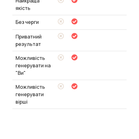
Найкраща
якість
Без черги
Приватний
результат
Можливість
генерувати на
"Ви"
Можливість
генерувати
вірші