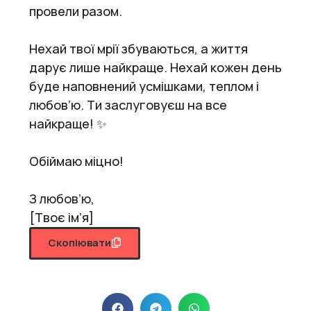
провели разом.
Нехай твої мрії збуваються, а життя
дарує лише найкраще. Нехай кожен день
буде наповнений усмішками, теплом і
любов’ю. Ти заслуговуєш на все
найкраще! ✨
Обіймаю міцно!
З любов’ю,
[Твоє ім’я]
Скопіювати