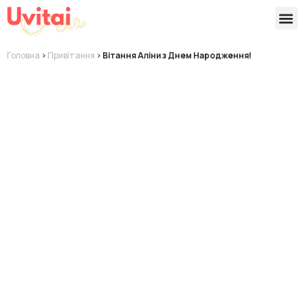
Версії 
Готові
Головна
>
Привітання
>
Вітання Аліни з Днем Народження!