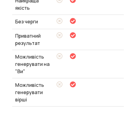
Найкраща
якість
Без черги
Приватний
результат
Можливість
генерувати на
"Ви"
Можливість
генерувати
вірші