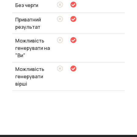
Без черги
Приватний
результат
Можливість
генерувати на
"Ви"
Можливість
генерувати
вірші