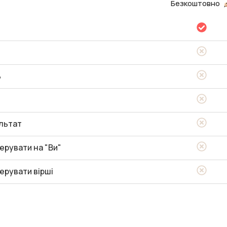
Безкоштовно
ь
льтат
ерувати на "Ви"
ерувати вірші