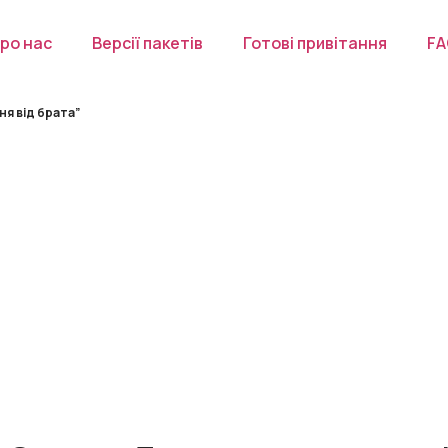
ро нас
Версії пакетів
Готові привітання
F
я від брата”