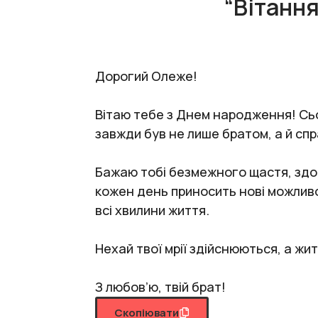
“Вітання
Дорогий Олеже!
Вітаю тебе з Днем народження! Сьог
завжди був не лише братом, а й спр
Бажаю тобі безмежного щастя, здоро
кожен день приносить нові можливос
всі хвилини життя.
Нехай твої мрії здійснюються, а жи
З любов’ю, твій брат!
Скопіювати