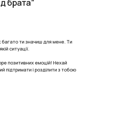
ід брата”
к багато ти значиш для мене. Ти
кій ситуації.
море позитивних емоцій! Нехай
ий підтримати і розділити з тобою