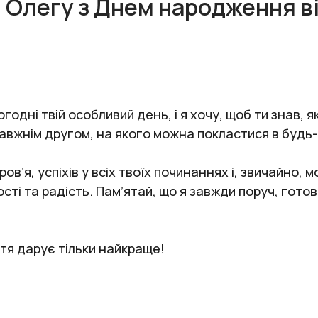
 Олегу з Днем народження в
одні твій особливий день, і я хочу, щоб ти знав, я
авжнім другом, на якого можна покластися в будь-я
в’я, успіхів у всіх твоїх починаннях і, звичайно, 
ті та радість. Пам’ятай, що я завжди поруч, готов
ття дарує тільки найкраще!