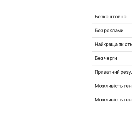
Безкоштовно
Без реклами
Найкраща якіст
Без черги
Приватний резу
Можливість ген
Можливість ген