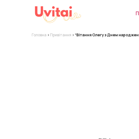
П
Головна
>
Привітання
>
“Вітання Олегу з Днем народженн