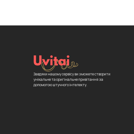
Завдяки нашому сервісу ви зможете створити
унікальне та оригінальне привітання за
допомогою штучного інтелекту.