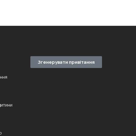
Згенерувати привітання
ення
дитини
ю