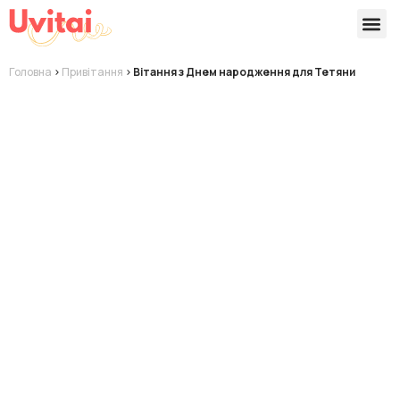
Версії 
Готові
Головна
>
Привітання
>
Вітання з Днем народження для Тетяни