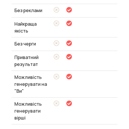
Без реклами
Найкраща
якість
Без черги
Приватний
результат
Можливість
генерувати на
"Ви"
Можливість
генерувати
вірші