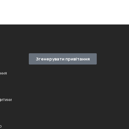
Згенерувати привітання
ення
дитини
ю