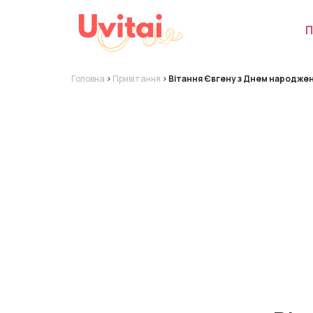
П
Головна
>
Привітання
>
Вітання Євгену з Днем народже