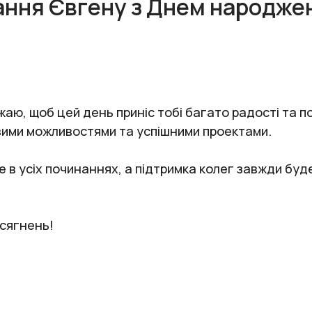
ання Євгену з Днем народже
аю, щоб цей день приніс тобі багато радості та по
вими можливостями та успішними проектами.
в усіх починаннях, а підтримка колег завжди буде 
осягнень!