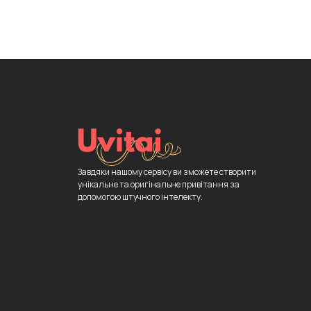
Завдяки нашому сервісу ви зможете створити
унікальне та оригінальне привітання за
допомогою штучного інтелекту.