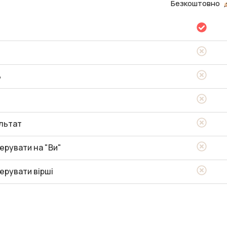
Безкоштовно
ь
льтат
ерувати на "Ви"
ерувати вірші