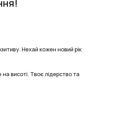
ння!
зитиву. Нехай кожен новий рік
на висоті. Твоє лідерство та