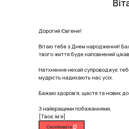
Віт
Дорогий Євгене!
Вітаю тебе з Днем народження! Баж
твого життя буде наповнений ціка
Натхнення нехай супроводжує тебе 
мудрість надихають нас усіх.
Бажаю здоров’я, щастя та нових д
З найкращими побажаннями,
[Твоє ім’я]
Скопіювати