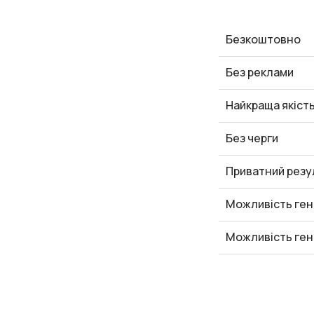
Безкоштовно
Без реклами
Найкраща якіст
Без черги
Приватний резу
Можливість ген
Можливість ген