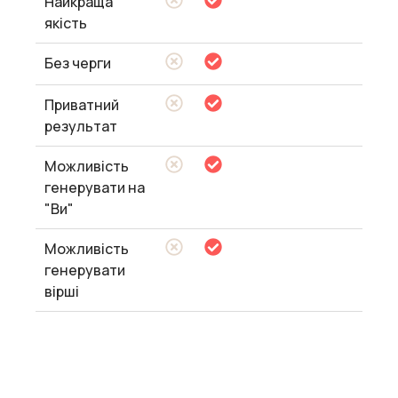
Найкраща
якість
Без черги
Приватний
результат
Можливість
генерувати на
"Ви"
Можливість
генерувати
вірші