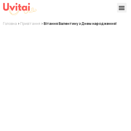
Версії 
Готові
Головна
>
Привітання
>
Вітання Валентину з Днем народження!