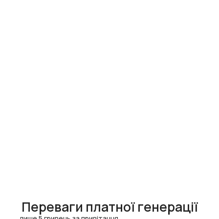
Переваги платної генерації
лише 5 гривень за привітання