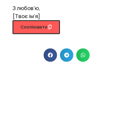
З любов’ю,
[Твоє ім’я]
Скопіювати