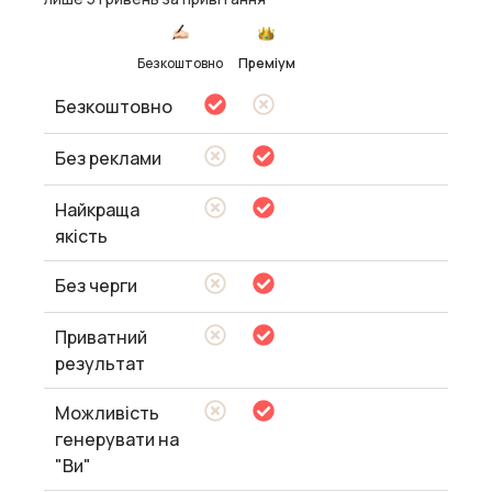
Безкоштовно
Преміум
Безкоштовно
Без реклами
Найкраща
якість
Без черги
Приватний
результат
Можливість
генерувати на
"Ви"