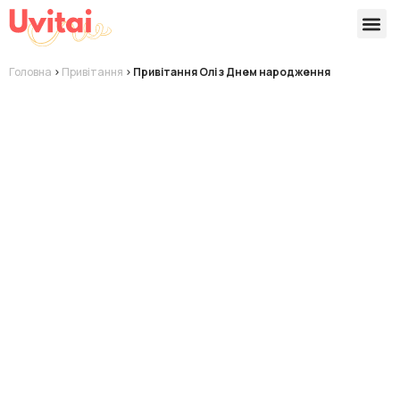
Версії 
Готові
Головна
>
Привітання
>
Привітання Олі з Днем народження