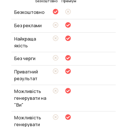
Безкоштовно
Преміум
Безкоштовно
Без реклами
Найкраща
якість
Без черги
Приватний
результат
Можливість
генерувати на
"Ви"
Можливість
генерувати