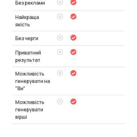
Без реклами
Найкраща
якість
Без черги
Приватний
результат
Можливість
генерувати на
"Ви"
Можливість
генерувати
вірші