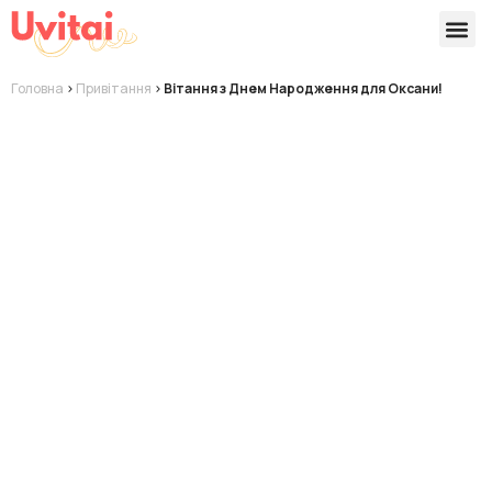
Версії 
Готові
Головна
>
Привітання
>
Вітання з Днем Народження для Оксани!