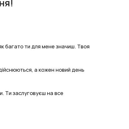
ня!
 як багато ти для мене значиш. Твоя
 здійснюються, а кожен новий день
и. Ти заслуговуєш на все