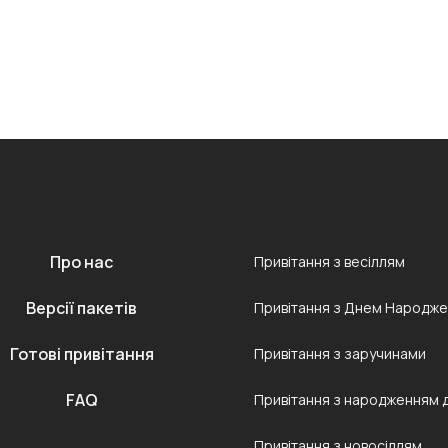
Про нас
Привітання з весіллям
Версії пакетів
Привітання з Днем Народж
Готові привітання
Привітання з заручинами
FAQ
Привітання з народженням 
Привітання з новосіллям