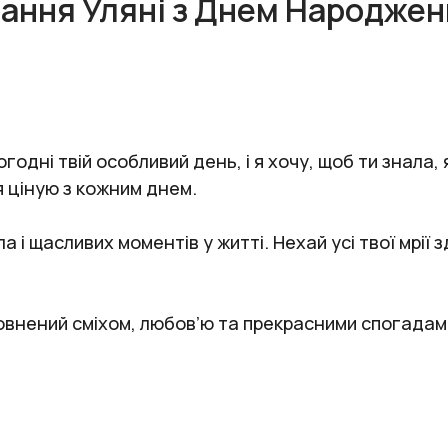
тання Уляні з Днем Народжен
одні твій особливий день, і я хочу, щоб ти знала,
я ціную з кожним днем.
а і щасливих моментів у житті. Нехай усі твої мрії
овнений сміхом, любов’ю та прекрасними спогадам