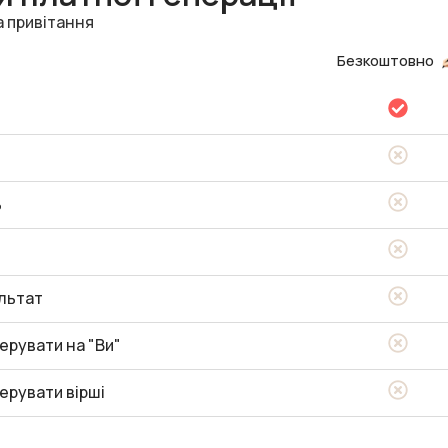
а привітання
Безкоштовно
ь
льтат
ерувати на "Ви"
ерувати вірші