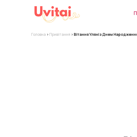
П
Головна
>
Привітання
>
Вітання Уляні з Днем Народженн