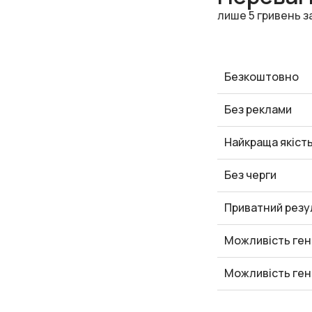
лише 5 гривень з
Безкоштовно
Без реклами
Найкраща якіст
Без черги
Приватний резу
Можливість ген
Можливість ген