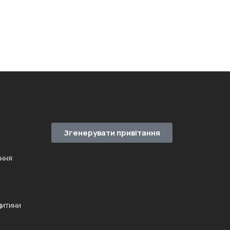
Згенерувати привітання
ення
дитини