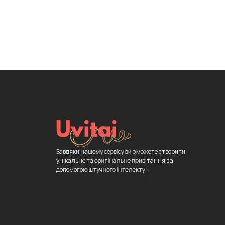
Завдяки нашому сервісу ви зможете створити
унікальне та оригінальне привітання за
допомогою штучного інтелекту.