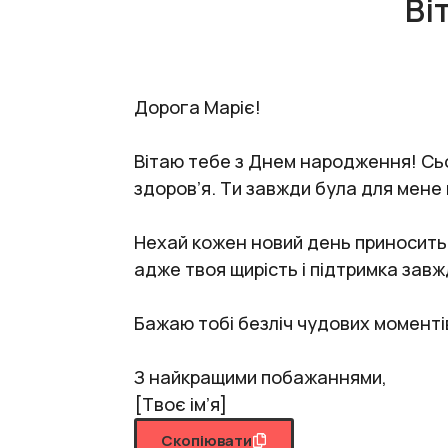
Ві
Дорога Маріє!
Вітаю тебе з Днем народження! Сьог
здоров’я. Ти завжди була для мене п
Нехай кожен новий день приносить т
адже твоя щирість і підтримка зав
Бажаю тобі безліч чудових моментів
З найкращими побажаннями,
[Твоє ім’я]
Скопіювати