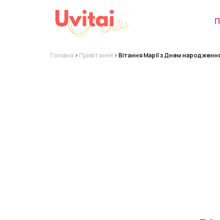
П
Головна
>
Привітання
>
Вітання Марії з Днем народженн