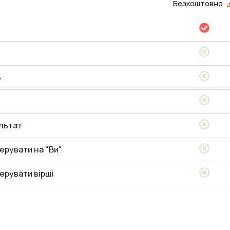
Безкоштовно
ь
льтат
ерувати на "Ви"
ерувати вірші