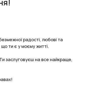
ня!
безмежної радості, любові та
 що ти є у моєму житті.
. Ти заслуговуєш на все найкраще,
равах!