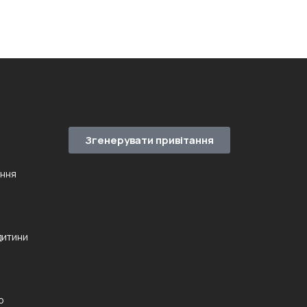
Згенерувати привітання
ення
дитини
ю