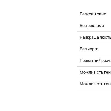
Безкоштовно
Без реклами
Найкраща якіст
Без черги
Приватний резу
Можливість ген
Можливість ген