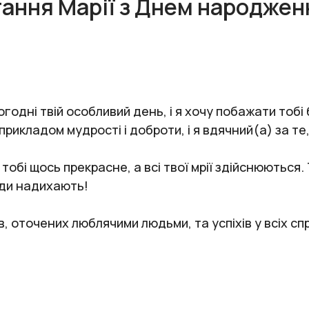
тання Марії з Днем народжен
одні твій особливий день, і я хочу побажати тобі 
рикладом мудрості і доброти, і я вдячний(а) за те,
обі щось прекрасне, а всі твої мрії здійснюються
жди надихають!
, оточених люблячими людьми, та успіхів у всіх сп