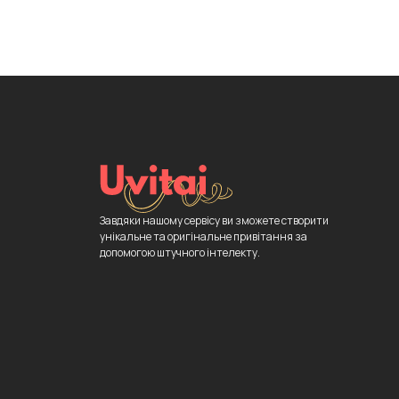
Завдяки нашому сервісу ви зможете створити
унікальне та оригінальне привітання за
допомогою штучного інтелекту.