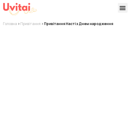
Версії 
Готові
Головна
>
Привітання
>
Привітання Насті з Днем народження