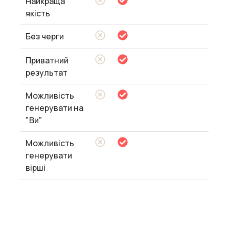
Найкраща
якість
Без черги
Приватний
результат
Можливість
генерувати на
"Ви"
Можливість
генерувати
вірші