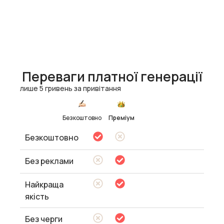
Переваги платної генерації
лише 5 гривень за привітання
Безкоштовно
Преміум
Безкоштовно
Без реклами
Найкраща
якість
Без черги