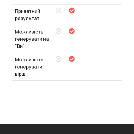
Приватний
результат
Можливість
генерувати на
"Ви"
Можливість
генерувати
вірші