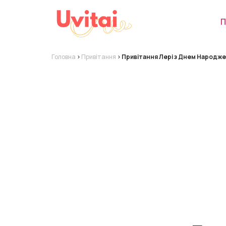
П
Головна
>
Привітання
>
Привітання Лері з Днем Народже