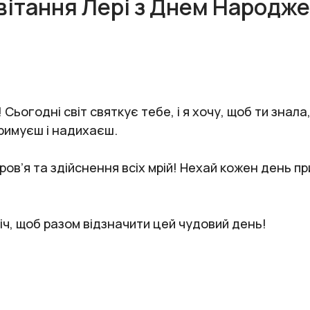
вітання Лері з Днем Народже
Сьогодні світ святкує тебе, і я хочу, щоб ти знала
римуєш і надихаєш.
в’я та здійснення всіх мрій! Нехай кожен день при
іч, щоб разом відзначити цей чудовий день!