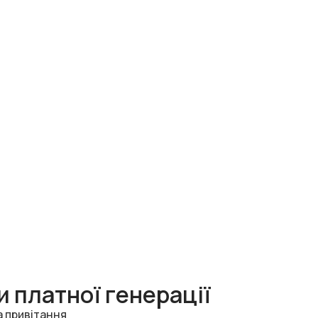
 платної генерації
а привітання