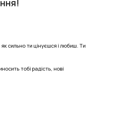
ння!
, як сильно ти цінуєшся і любиш. Ти
носить тобі радість, нові