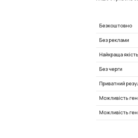
Безкоштовно
Без реклами
Найкраща якіст
Без черги
Приватний резу
Можливість ген
Можливість ген