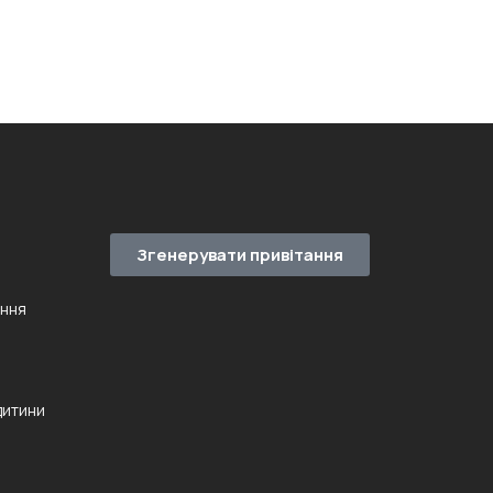
Згенерувати привітання
ення
дитини