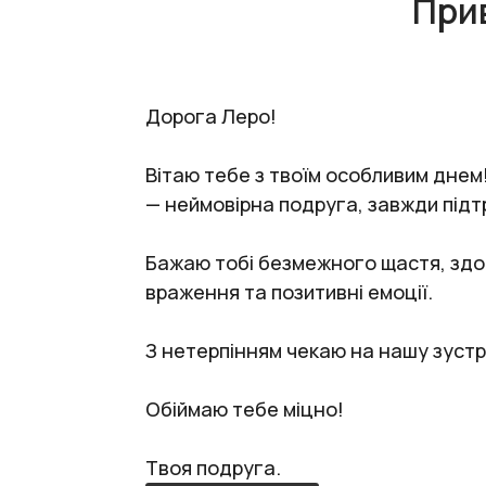
При
Дорога Леро!
Вітаю тебе з твоїм особливим днем! 
— неймовірна подруга, завжди підт
Бажаю тобі безмежного щастя, здоро
враження та позитивні емоції.
З нетерпінням чекаю на нашу зустр
Обіймаю тебе міцно!
Твоя подруга.