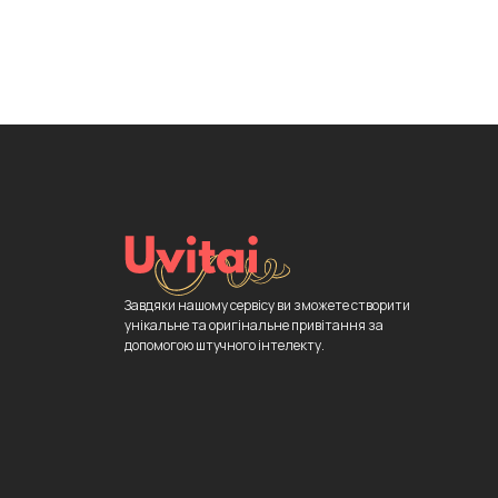
Завдяки нашому сервісу ви зможете створити
унікальне та оригінальне привітання за
допомогою штучного інтелекту.