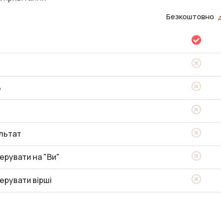
Безкоштовно
ь
льтат
ерувати на "Ви"
ерувати вірші