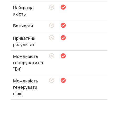
Найкраща
якість
Без черги
Приватний
результат
Можливість
генерувати на
"Ви"
Можливість
генерувати
вірші