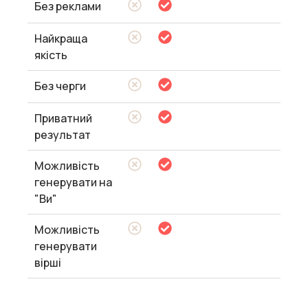
Без реклами
Найкраща
якість
Без черги
Приватний
результат
Можливість
генерувати на
"Ви"
Можливість
генерувати
вірші