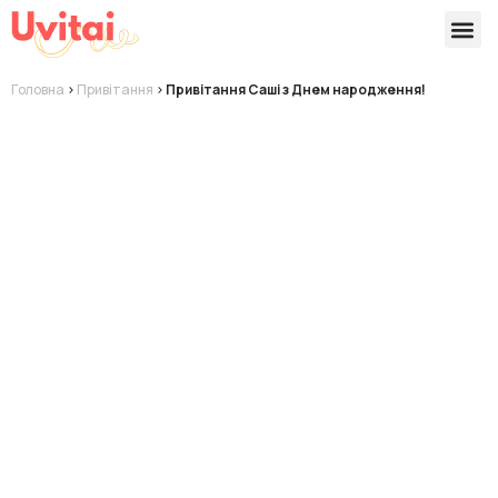
Версії 
Готові
Головна
>
Привітання
>
Привітання Саші з Днем народження!