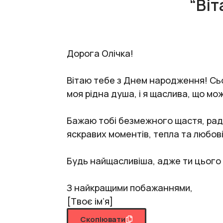
“Віт
Дорога Олічка!
Вітаю тебе з Днем народження! Сьог
моя рідна душа, і я щаслива, що м
Бажаю тобі безмежного щастя, радо
яскравих моментів, тепла та любові
Будь найщасливіша, адже ти цього
З найкращими побажаннями,
[Твоє ім’я]
Скопіювати