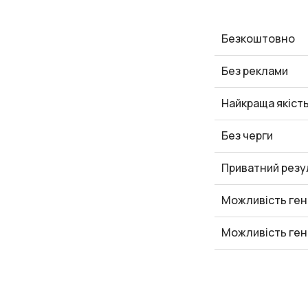
Безкоштовно
Без реклами
Найкраща якіст
Без черги
Приватний резу
Можливість ген
Можливість ген