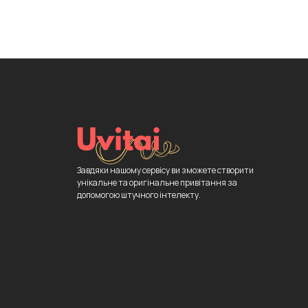
Завдяки нашому сервісу ви зможете створити
унікальне та оригінальне привітання за
допомогою штучного інтелекту.