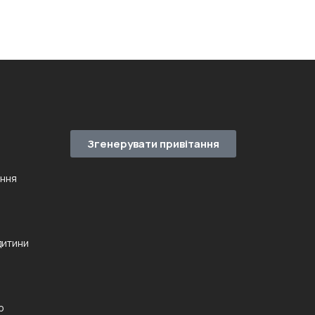
Згенерувати привітання
ення
дитини
ю