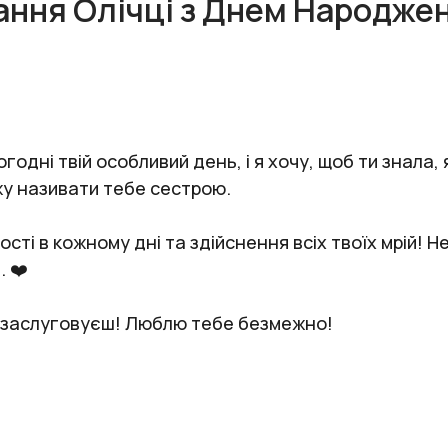
ання Олічці з Днем Народже
одні твій особливий день, і я хочу, щоб ти знала, 
ожу називати тебе сестрою.
сті в кожному дні та здійснення всіх твоїх мрій! 
. ❤️
 заслуговуєш! Люблю тебе безмежно!