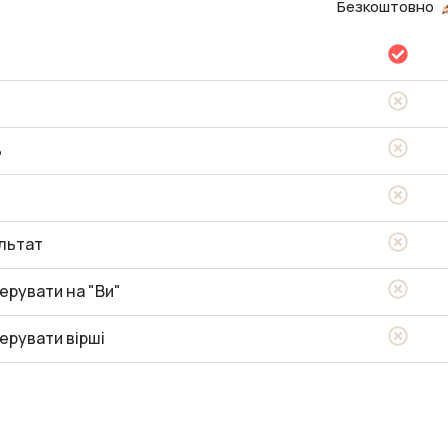
Безкоштовно
ь
льтат
ерувати на "Ви"
ерувати вірші