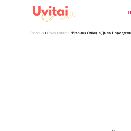
П
Головна
>
Привітання
>
“Вітання Олічці з Днем Народжен