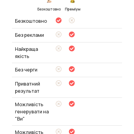
Безкоштовно
Преміум
Безкоштовно
Без реклами
Найкраща
якість
Без черги
Приватний
результат
Можливість
генерувати на
"Ви"
Можливість