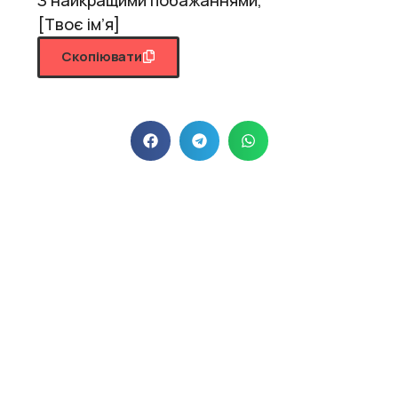
[Твоє ім’я]
Скопіювати