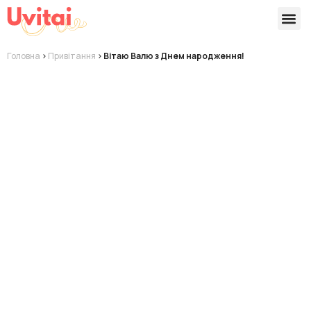
Версії 
Готові
Головна
>
Привітання
>
Вітаю Валю з Днем народження!