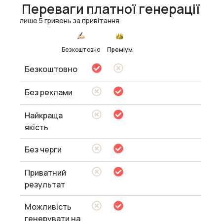
Переваги платної генерації
лише 5 гривень за привітання
Безкоштовно
Преміум
Безкоштовно
Без реклами
Найкраща
якість
Без черги
Приватний
результат
Можливість
генерувати на