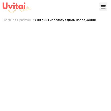
Версії 
Готові
Головна
>
Привітання
>
Вітання Ярославу з Днем народження!