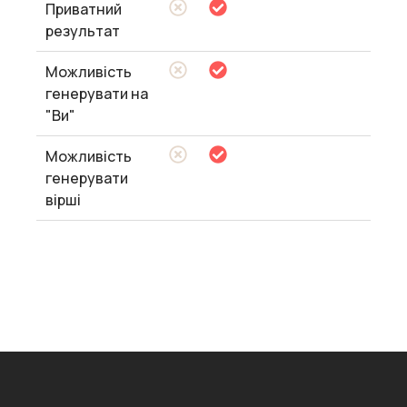
Приватний
результат
Можливість
генерувати на
"Ви"
Можливість
генерувати
вірші