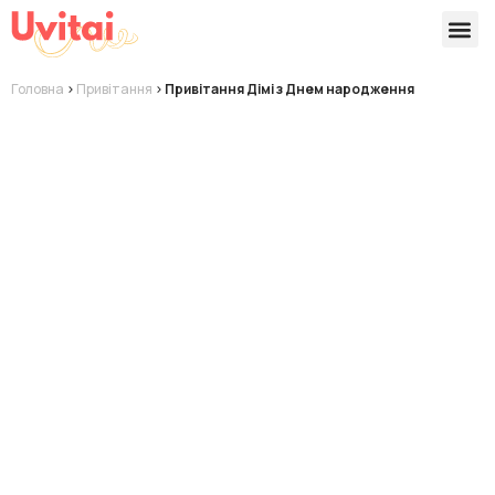
Версії 
Готові
Головна
>
Привітання
>
Привітання Дімі з Днем народження