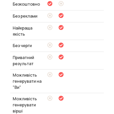
Безкоштовно
Без реклами
Найкраща
якість
Без черги
Приватний
результат
Можливість
генерувати на
"Ви"
Можливість
генерувати
вірші