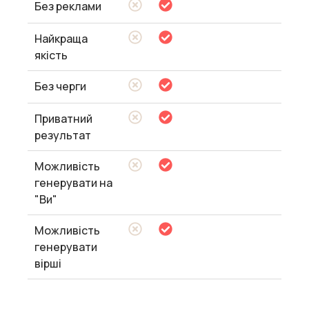
Без реклами
Найкраща
якість
Без черги
Приватний
результат
Можливість
генерувати на
"Ви"
Можливість
генерувати
вірші