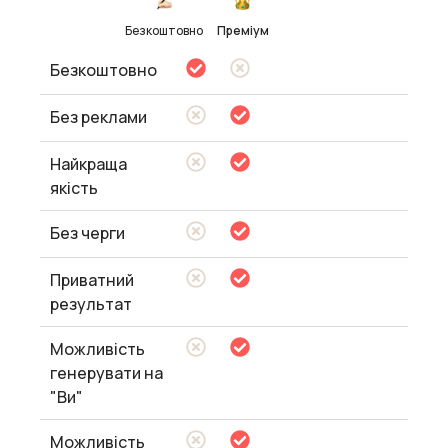
Безкоштовно
Преміум
Безкоштовно
Без реклами
Найкраща
якість
Без черги
Приватний
результат
Можливість
генерувати на
"Ви"
Можливість