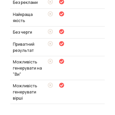
Без реклами
Найкраща
якість
Без черги
Приватний
результат
Можливість
генерувати на
"Ви"
Можливість
генерувати
вірші