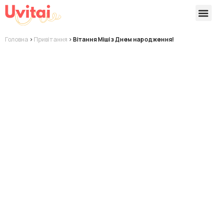
Версії 
Готові
Головна
>
Привітання
>
Вітання Міші з Днем народження!