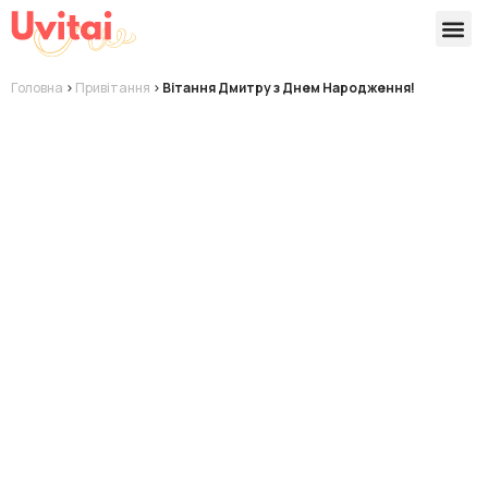
Версії 
Готові
Головна
>
Привітання
>
Вітання Дмитру з Днем Народження!