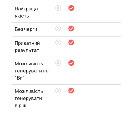
Найкраща
якість
Без черги
Приватний
результат
Можливість
генерувати на
"Ви"
Можливість
генерувати
вірші