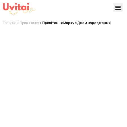
Версії 
Готові
Головна
>
Привітання
>
Привітання Марку з Днем народження!