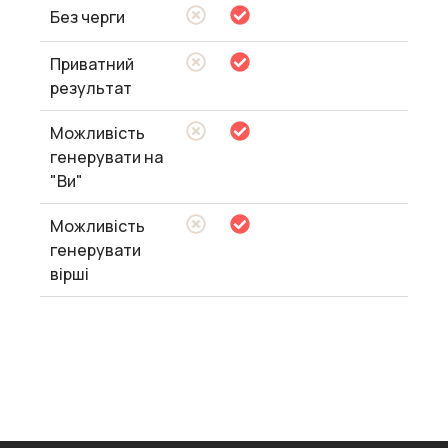
Без черги
Приватний
результат
Можливість
генерувати на
"Ви"
Можливість
генерувати
вірші