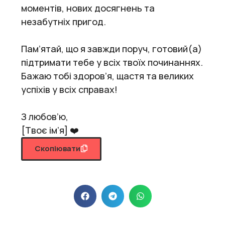
моментів, нових досягнень та
незабутніх пригод.
Пам’ятай, що я завжди поруч, готовий(а)
підтримати тебе у всіх твоїх починаннях.
Бажаю тобі здоров’я, щастя та великих
успіхів у всіх справах!
З любов’ю,
[Твоє ім’я] ❤️
Скопіювати