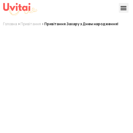
Версії 
Готові
Головна
>
Привітання
>
Привітання Захару з Днем народження!