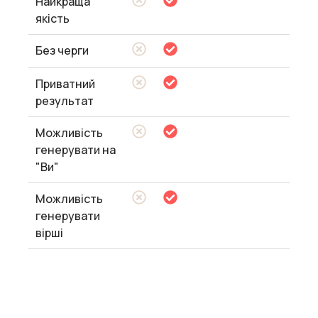
Найкраща
якість
Без черги
Приватний
результат
Можливість
генерувати на
"Ви"
Можливість
генерувати
вірші