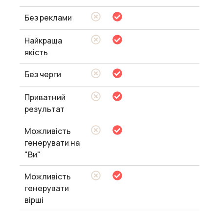
Без реклами
Найкраща
якість
Без черги
Приватний
результат
Можливість
генерувати на
"Ви"
Можливість
генерувати
вірші