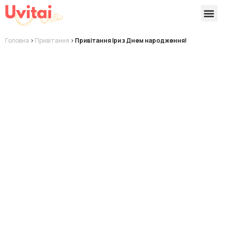
Версії 
Готові
Головна
>
Привітання
>
Привітання Іри з Днем народження!