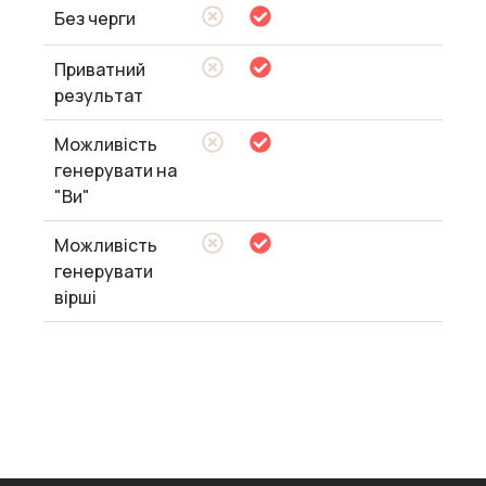
Без черги
Приватний
результат
Можливість
генерувати на
"Ви"
Можливість
генерувати
вірші