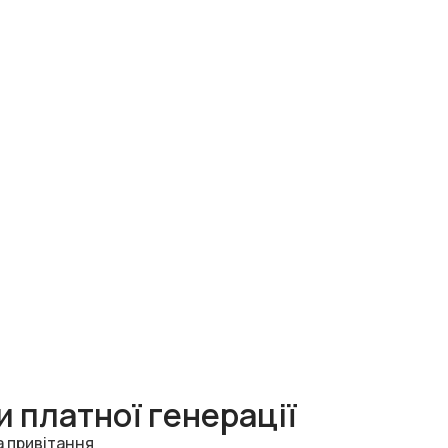
 платної генерації
а привітання