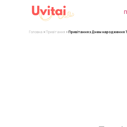
П
Головна
>
Привітання
>
Привітання з Днем народження 