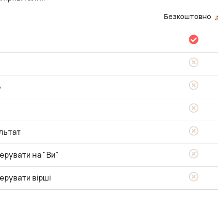
Безкоштовно
ь
льтат
ерувати на "Ви"
ерувати вірші