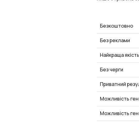
Безкоштовно
Без реклами
Найкраща якіст
Без черги
Приватний резу
Можливість ген
Можливість ген