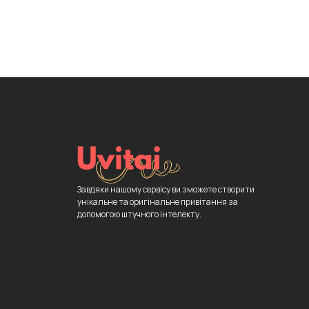
Завдяки нашому сервісу ви зможете створити
унікальне та оригінальне привітання за
допомогою штучного інтелекту.