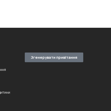
Згенерувати привітання
ення
дитини