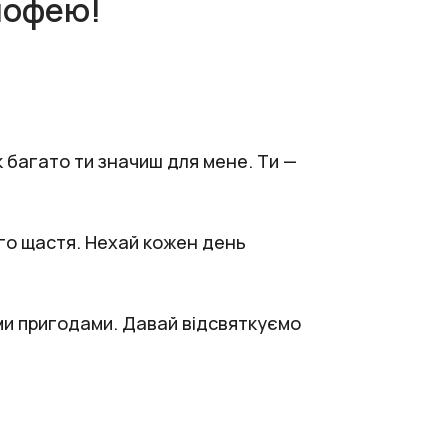
мофею!
к багато ти значиш для мене. Ти —
ого щастя. Нехай кожен день
ми пригодами. Давай відсвяткуємо