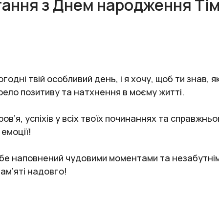
тання з Днем народження Ті
одні твій особливий день, і я хочу, щоб ти знав, я
рело позитиву та натхнення в моєму житті.
ов’я, успіхів у всіх твоїх починаннях та справжнь
 емоції!
тебе наповнений чудовими моментами та незабутні
пам’яті надовго!