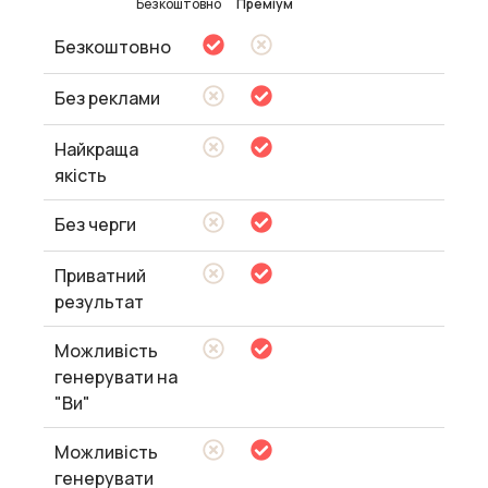
Безкоштовно
Преміум
Безкоштовно
Без реклами
Найкраща
якість
Без черги
Приватний
результат
Можливість
генерувати на
"Ви"
Можливість
генерувати