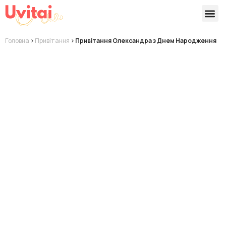
Версії 
Готові
Головна
>
Привітання
>
Привітання Олександра з Днем Народження