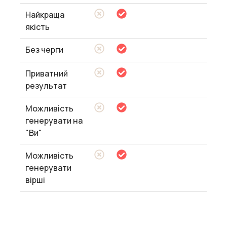
Найкраща
якість
Без черги
Приватний
результат
Можливість
генерувати на
"Ви"
Можливість
генерувати
вірші