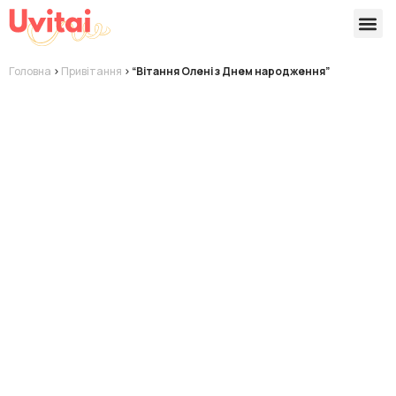
Версії 
Готові
Головна
>
Привітання
>
“Вітання Олені з Днем народження”