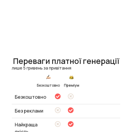
Переваги платної генерації
лише 5 гривень за привітання
Безкоштовно
Преміум
Безкоштовно
Без реклами
Найкраща
якість