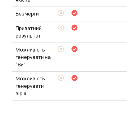
Без черги
Приватний
результат
Можливість
генерувати на
"Ви"
Можливість
генерувати
вірші