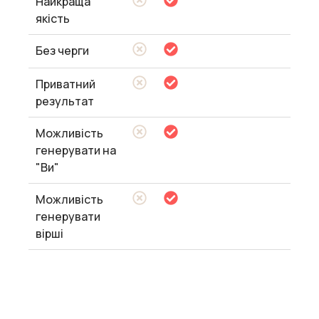
Найкраща
якість
Без черги
Приватний
результат
Можливість
генерувати на
"Ви"
Можливість
генерувати
вірші