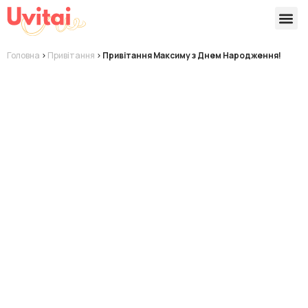
Версії 
Готові
Головна
>
Привітання
>
Привітання Максиму з Днем Народження!