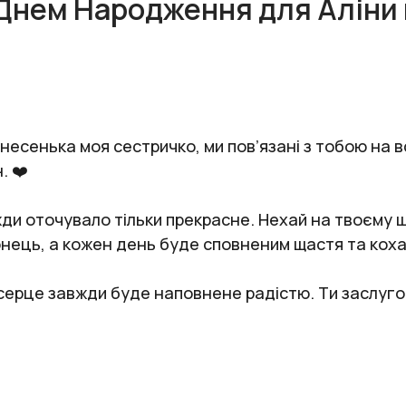
 Днем Народження для Аліни 
несенька моя сестричко, ми пов’язані з тобою на 
. ❤️
ди оточувало тільки прекрасне. Нехай на твоєму шл
онець, а кожен день буде сповненим щастя та кох
 а серце завжди буде наповнене радістю. Ти заслуг