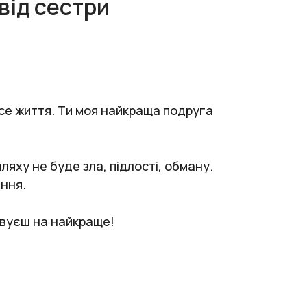
від сестри
все життя. Ти моя найкраща подруга
яху не буде зла, підлості, обману.
ання.
овуєш на найкраще!