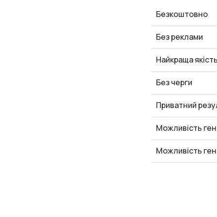
Безкоштовно
Без реклами
Найкраща якіст
Без черги
Приватний резу
Можливість ген
Можливість ген