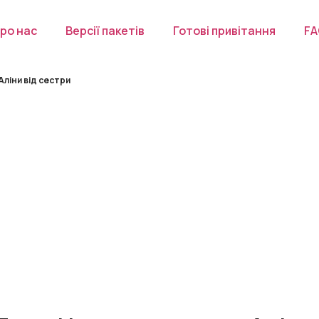
ро нас
Версії пакетів
Готові привітання
F
ліни від сестри