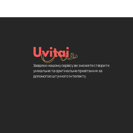
Завдяки нашому сервісу ви зможете створити
унікальне та оригінальне привітання за
допомогою штучного інтелекту.