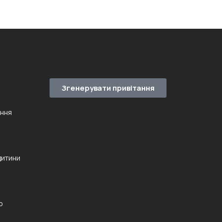
Згенерувати привітання
ення
дитини
ю