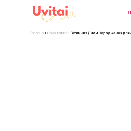
П
Головна
>
Привітання
>
Вітання з Днем Народження для А