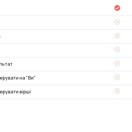
ь
льтат
ерувати на "Ви"
ерувати вірші