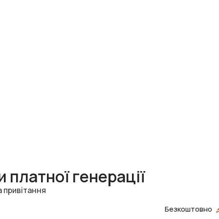
 платної генерації
а привітання
Безкоштовно