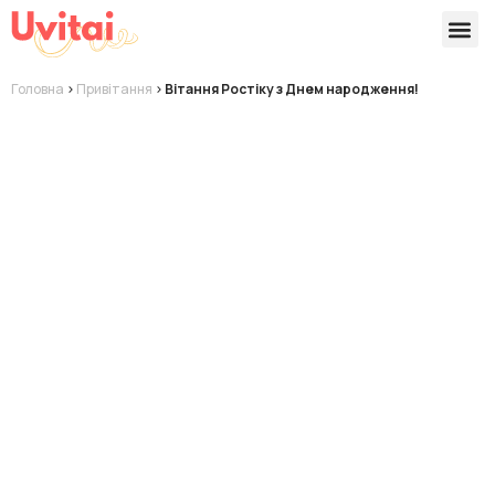
Версії 
Готові
Головна
>
Привітання
>
Вітання Ростіку з Днем народження!