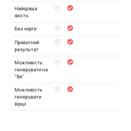
Найкраща
якість
Без черги
Приватний
результат
Можливість
генерувати на
"Ви"
Можливість
генерувати
вірші