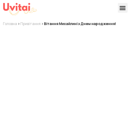
Версії 
Готові
Головна
>
Привітання
>
Вітання Михайлині з Днем народження!