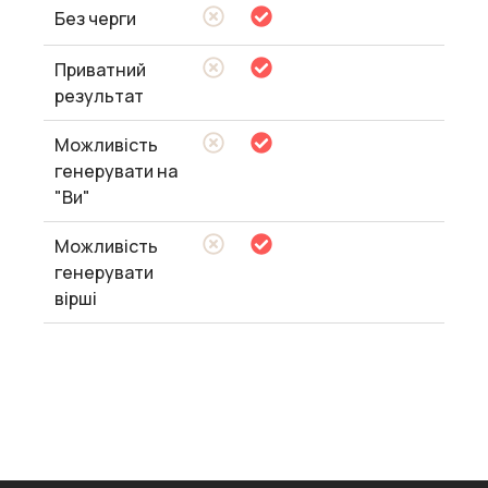
Без черги
Приватний
результат
Можливість
генерувати на
"Ви"
Можливість
генерувати
вірші