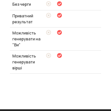
Без черги
Приватний
результат
Можливість
генерувати на
"Ви"
Можливість
генерувати
вірші