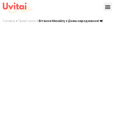
Версії 
Готові
Головна
>
Привітання
>
Вітання Михайлу з Днем народження! ❤️