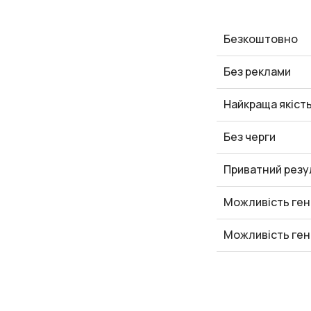
Безкоштовно
Без реклами
Найкраща якіст
Без черги
Приватний резу
Можливість ген
Можливість ген