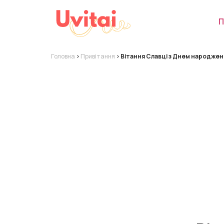
П
Головна
>
Привітання
>
Вітання Славці з Днем народжен