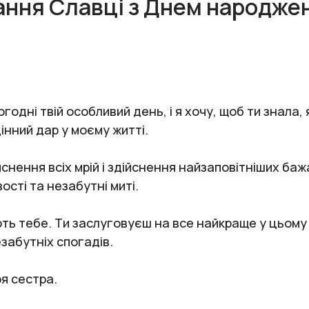
ання Славці з Днем народже
одні твій особливий день, і я хочу, щоб ти знала, 
інний дар у моєму житті.
снення всіх мрій і здійснення найзаповітніших ба
ості та незабутні миті.
ть тебе. Ти заслуговуєш на все найкраще у цьому 
езабутніх спогадів.
я сестра.