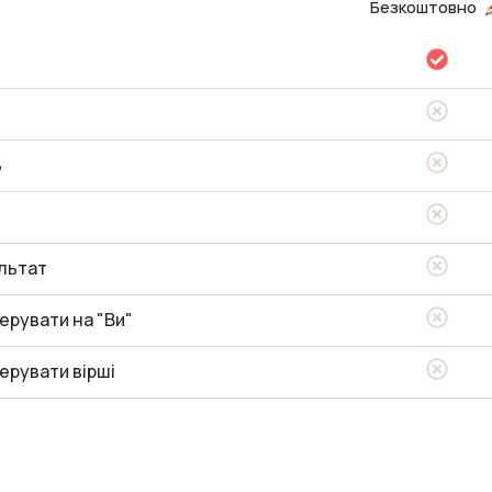
Безкоштовно
ь
льтат
ерувати на "Ви"
ерувати вірші