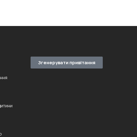
Згенерувати привітання
ення
дитини
ю