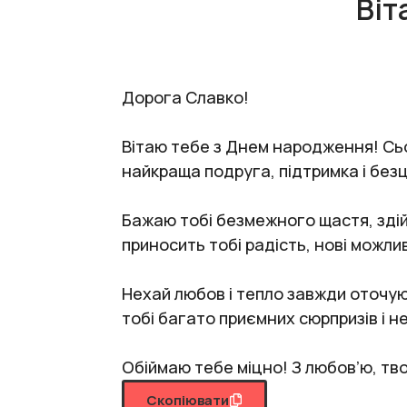
Віт
Дорога Славко!
Вітаю тебе з Днем народження! Сьог
найкраща подруга, підтримка і безц
Бажаю тобі безмежного щастя, здій
приносить тобі радість, нові можлив
Нехай любов і тепло завжди оточую
тобі багато приємних сюрпризів і н
Обіймаю тебе міцно! З любов’ю, тво
Скопіювати