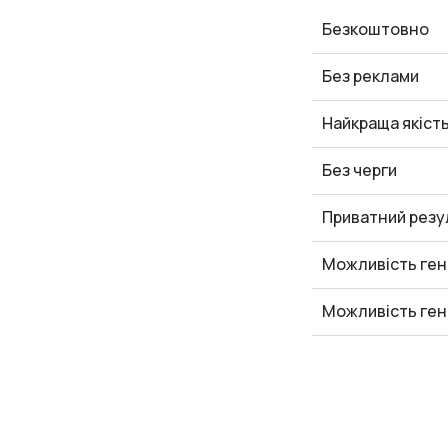
Безкоштовно
Без реклами
Найкраща якіст
Без черги
Приватний резу
Можливість ген
Можливість ген