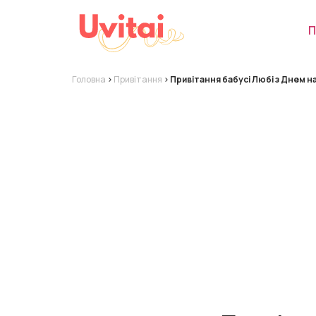
П
Головна
>
Привітання
>
Привітання бабусі Любі з Днем 