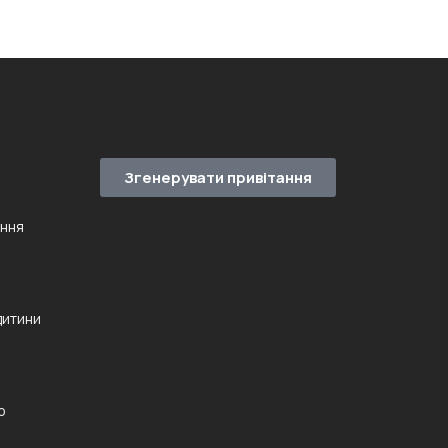
Згенерувати привітання
ення
дитини
ю