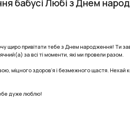
ня бабусі Любі з Днем наро
 хочу щиро привітати тебе з Днем народження! Ти 
ячний(а) за всі ті моменти, які ми провели разом.
ю, міцного здоров’я і безмежного щастя. Нехай ко
 тебе дуже люблю!