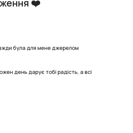
дження ❤️
завжди була для мене джерелом
жен день дарує тобі радість, а всі