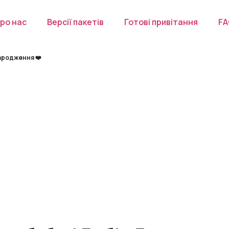
ро нас
Версії пакетів
Готові привітання
F
народження ❤️