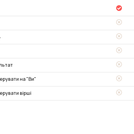
ь
льтат
ерувати на "Ви"
ерувати вірші