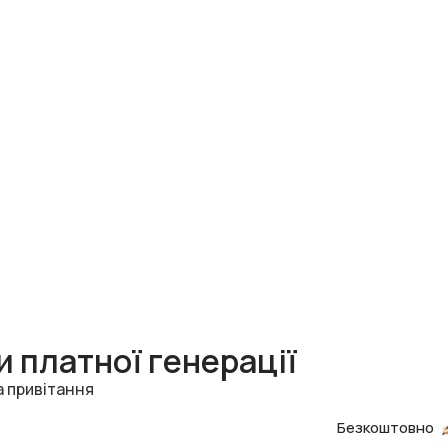
 платної генерації
а привітання
Безкоштовно