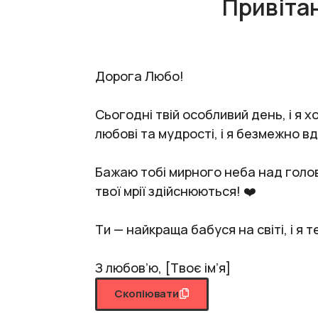
Привітан
Дорога Любо!
Сьогодні твій особливий день, і я
любові та мудрості, і я безмежно вд
Бажаю тобі мирного неба над голово
твої мрії здійснюються! ❤️
Ти — найкраща бабуся на світі, і я
З любов’ю, [Твоє ім’я]
Скопіювати