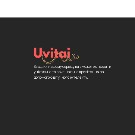
Завдяки нашому сервісу ви зможете створити
унікальне та оригінальне привітання за
допомогою штучного інтелекту.