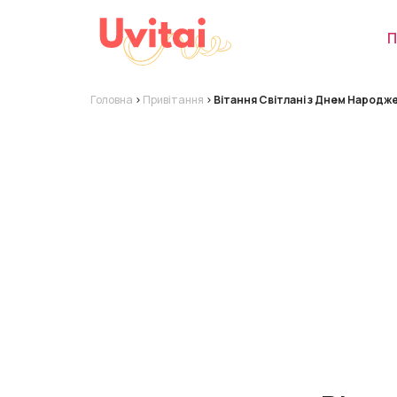
П
Головна
>
Привітання
>
Вітання Світлані з Днем Народж