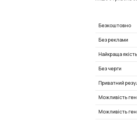
Безкоштовно
Без реклами
Найкраща якіст
Без черги
Приватний резу
Можливість ген
Можливість ген