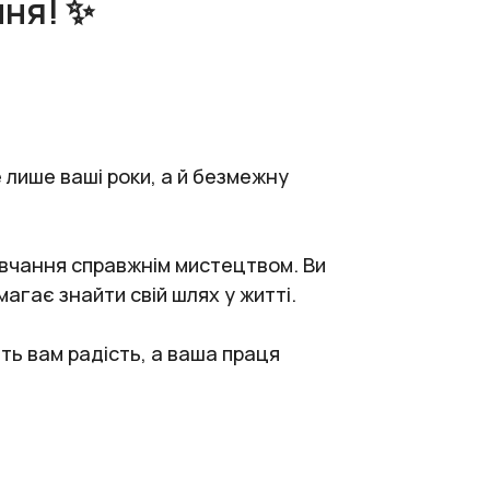
ння! ✨
 лише ваші роки, а й безмежну
авчання справжнім мистецтвом. Ви
магає знайти свій шлях у житті.
ть вам радість, а ваша праця