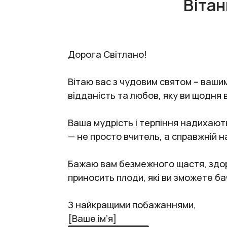
Вітан
Дорога Світлано!
Вітаю вас з чудовим святом – ваши
відданість та любов, яку ви щодня 
Ваша мудрість і терпіння надихают
— не просто вчитель, а справжній н
Бажаю вам безмежного щастя, здоро
приносить плоди, які ви зможете ба
З найкращими побажаннями,
[Ваше ім’я]