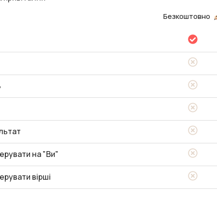
Безкоштовно
ь
льтат
ерувати на "Ви"
ерувати вірші