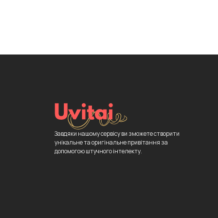
Завдяки нашому сервісу ви зможете створити
унікальне та оригінальне привітання за
допомогою штучного інтелекту.