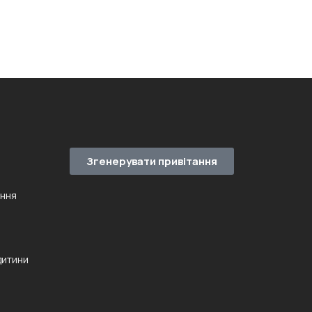
Згенерувати привітання
ення
дитини