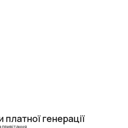
 платної генерації
а привітання