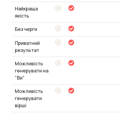
Найкраща
якість
Без черги
Приватний
результат
Можливість
генерувати на
"Ви"
Можливість
генерувати
вірші