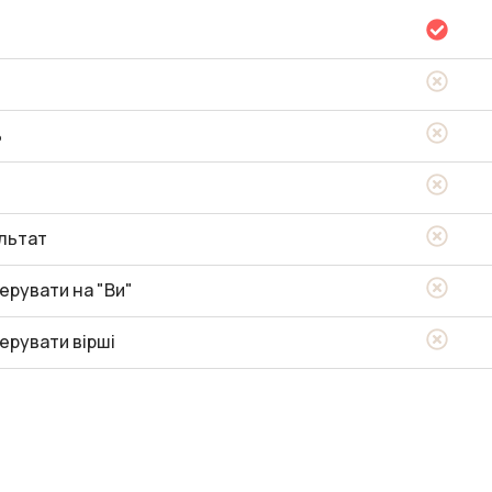
ь
льтат
ерувати на "Ви"
ерувати вірші