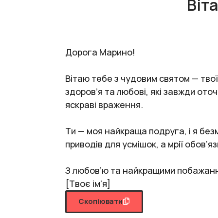
Віт
Дорога Марино!
Вітаю тебе з чудовим святом — тво
здоров’я та любові, які завжди ото
яскраві враження.
Ти — моя найкраща подруга, і я безм
приводів для усмішок, а мрії обов’
З любов’ю та найкращими побажан
[Твоє ім’я]
Скопіювати