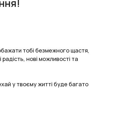
ння!
побажати тобі безмежного щастя,
 радість, нові можливості та
Нехай у твоєму житті буде багато