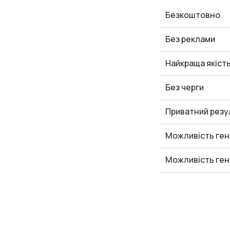
Безкоштовно
Без реклами
Найкраща якіст
Без черги
Приватний резу
Можливість ген
Можливість ген